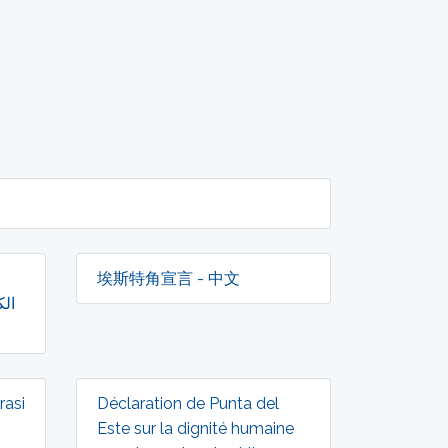
埃斯特角宣言 - 中文
الك
rasi
Déclaration de Punta del
Este sur la dignité humaine